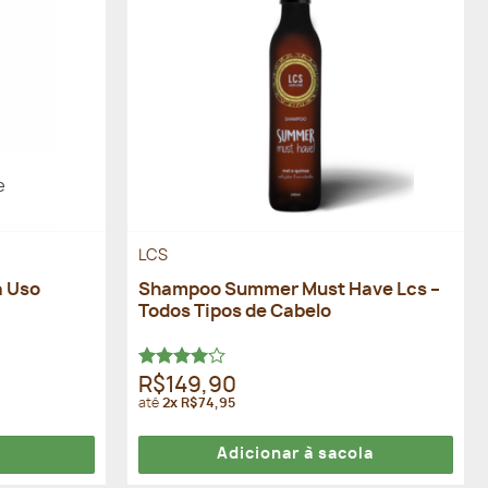
e
LCS
a Uso
Shampoo Summer Must Have Lcs –
Todos Tipos de Cabelo
Avaliação
R$149,90
4.00
de
até
2x R$74,95
5
Adicionar à sacola