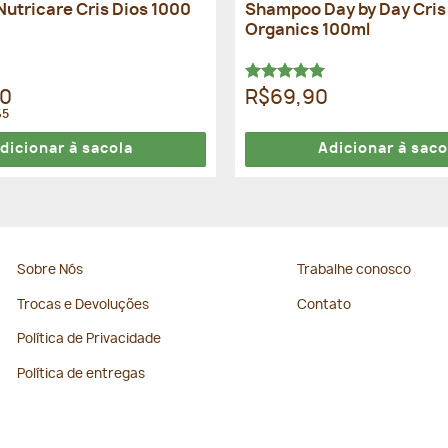
utricare Cris Dios 1000
Shampoo Day by Day Cris
Organics 100ml
Avaliação
90
R$69,90
5.00
de 5
65
dicionar à sacola
Adicionar à saco
Sobre Nós
Trabalhe conosco
Trocas e Devoluções
Contato
Política de Privacidade
Política de entregas