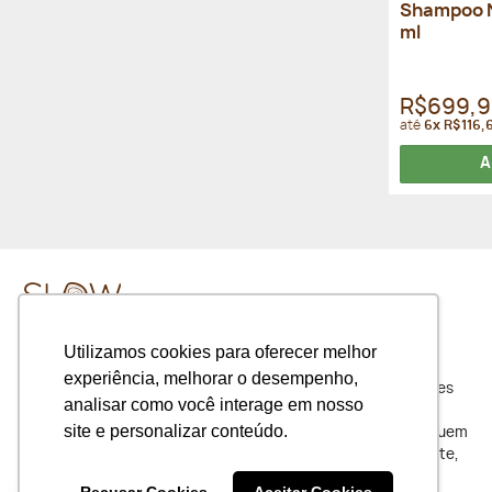
Shampoo N
ml
R$699,
até
6x R$116,
A
Utilizamos cookies para oferecer melhor
experiência, melhorar o desempenho,
Slow Beauty é uma loja on-line de produtos com ingredientes
analisar como você interage em nosso
naturais e orgânicos. Oferecemos escolhas coerentes, os
site e personalizar conteúdo.
produtos naturais proporcionam saúde e bem estar para quem
os usam e não geram descarte de resíduos no meio ambiente,
respeitando sempre o nosso planeta.