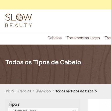
Skip
to
content
Cabelos
Tratamentos Laces
Tra
Todos os Tipos de Cabelo
Início
/
Cabelos
/
Shampoo
/
Todos os Tipos de Cabelo
Tipos