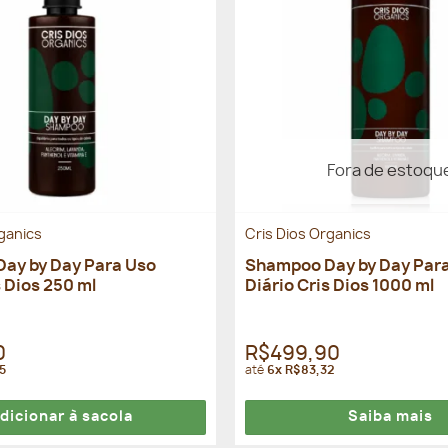
Fora de estoqu
rganics
Cris Dios Organics
ay by Day Para Uso
Shampoo Day by Day Par
s Dios 250 ml
Diário Cris Dios 1000 ml
0
R$499,90
5
até
6x R$83,32
dicionar à sacola
Saiba mais