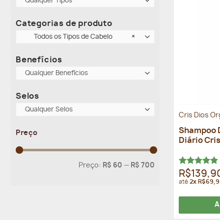
Qualquer Tipos
Categorias de produto
Todos os Tipos de Cabelo
×
Benefícios
Qualquer Benefícios
Selos
Qualquer Selos
Cris Dios O
Shampoo D
Preço
Diário Cri
Preço
Preço
Preço:
R$ 60
—
R$ 700
mínimo
máximo
Avaliação
R$139,9
4.80
de 5
até
2x R$69,9
A