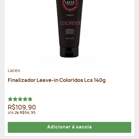
Laces
Finalizador Leave-in Coloridos Lcs 140g
Avaliação
R$109,90
4.78
de 5
até
2x R$54,95
Adicionar à sacola