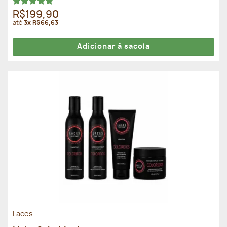
Avaliação
R$199,90
4.86
de 5
até
3x R$66,63
Adicionar à sacola
Laces