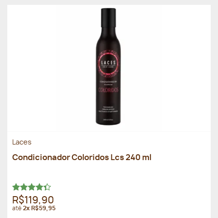
Laces
Condicionador Coloridos Lcs 240 ml
Avaliação
R$119,90
4.33
de 5
até
2x R$59,95