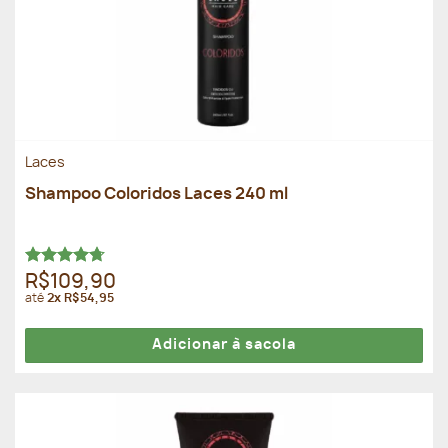
Laces
Shampoo Coloridos Laces 240 ml
Avaliação
R$109,90
4.69
de 5
até
2x R$54,95
Adicionar à sacola