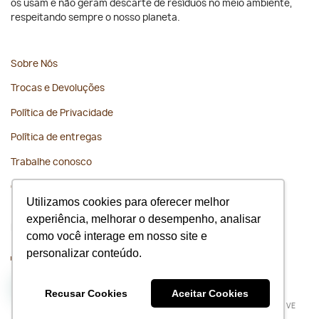
os usam e não geram descarte de resíduos no meio ambiente,
respeitando sempre o nosso planeta.
Sobre Nós
Trocas e Devoluções
Política de Privacidade
Política de entregas
Trabalhe conosco
Contato
Utilizamos cookies para oferecer melhor
experiência, melhorar o desempenho, analisar
Fique conectado
como você interage em nosso site e
personalizar conteúdo.
WhatsApp
(11) 91675-1229
Recusar Cookies
Aceitar Cookies
Todos os direitos reservados 2026 © Slow Beauty | BOSSA NOVE
COSMETICOS EIRELI; CNPJ: 10.549.460/0001-27