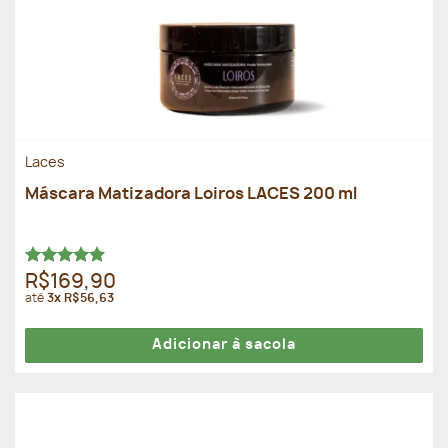
Laces
Máscara Matizadora Loiros LACES 200 ml
Avaliação
R$169,90
5.00
de 5
até
3x R$56,63
Adicionar à sacola