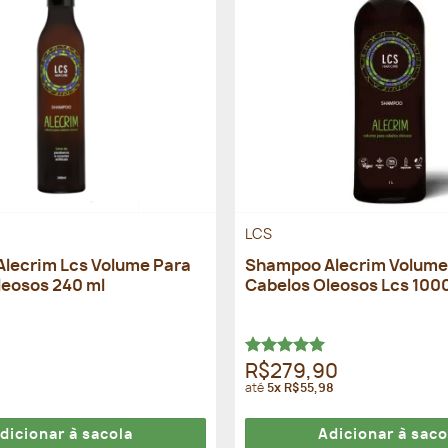
LCS
lecrim Lcs Volume Para
Shampoo Alecrim Volume
leosos 240 ml
Cabelos Oleosos Lcs 100
Avaliação
R$279,90
5.00
de 5
até
5x R$55,98
dicionar à sacola
Adicionar à saco