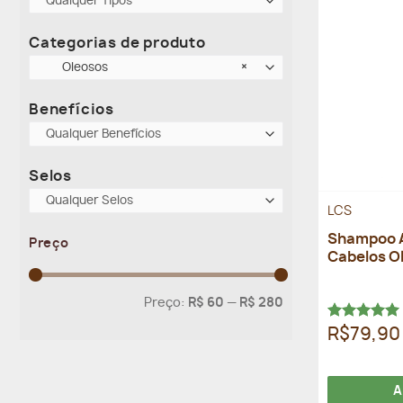
Qualquer Tipos
Categorias de produto
Oleosos
×
Benefícios
Qualquer Benefícios
Selos
Qualquer Selos
LCS
Shampoo A
Preço
Cabelos O
Preço
Preço
Preço:
R$ 60
—
R$ 280
mínimo
máximo
Avaliação
R$79,90
5.00
de 5
A