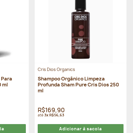
Cris Dios Organics
 Para
Shampoo Orgânico Limpeza
0 ml
Profunda Sham Pure Cris Dios 250
ml
R$169,90
até
3x R$56,63
la
Adicionar à sacola