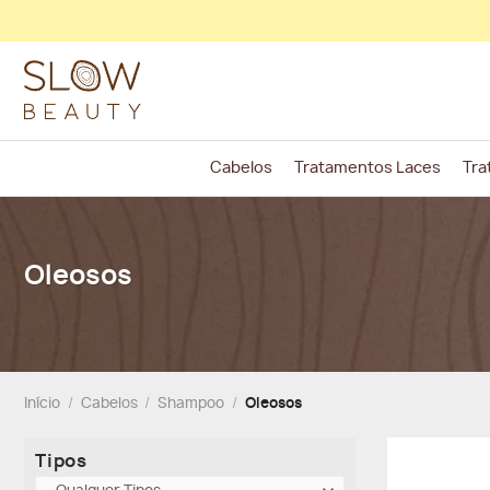
Skip
to
content
Cabelos
Tratamentos Laces
Tra
Oleosos
Início
/
Cabelos
/
Shampoo
/
Oleosos
Tipos