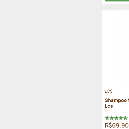
LCS
Shampoo M
Lcs
Avaliação
R$69,90