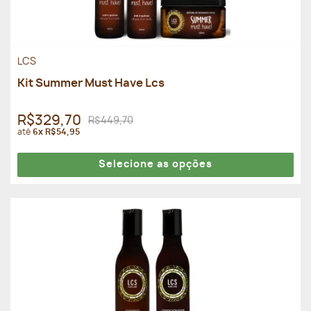
LCS
Kit Summer Must Have Lcs
R$329,70
R$449,70
até
6x R$54,95
Selecione as opções