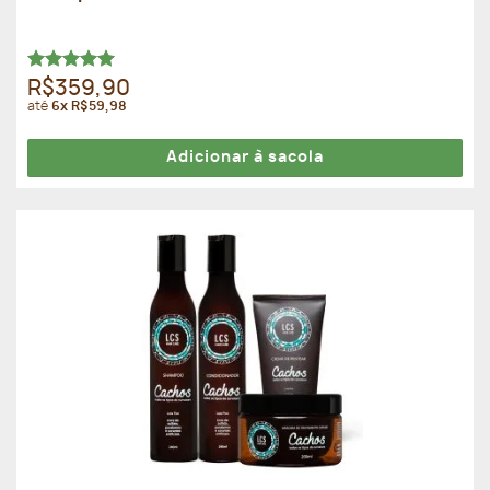
Avaliação
R$359,90
5.00
de 5
até
6x R$59,98
Adicionar à sacola