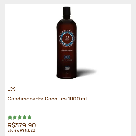
LCS
Condicionador Coco Lcs 1000 ml
Avaliação
R$379,90
5.00
de 5
até
6x R$63,32