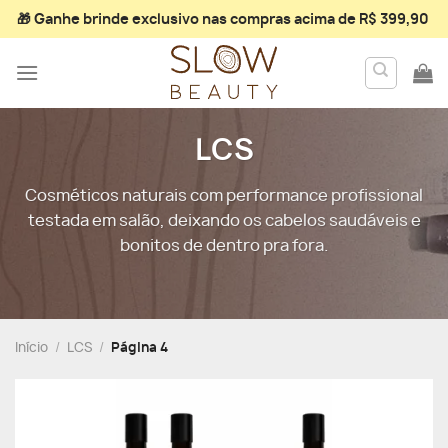
Skip
🎁 Ganhe
brinde exclusivo
nas compras acima de R$ 399,90
to
content
LCS
Cosméticos naturais com performance profissional
testada em salão, deixando os cabelos saudáveis e
bonitos de dentro pra fora.
Início
/
LCS
/
Página 4