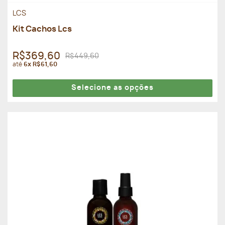
LCS
Kit Cachos Lcs
R$369,60
R$449,60
até
6x R$61,60
Selecione as opções