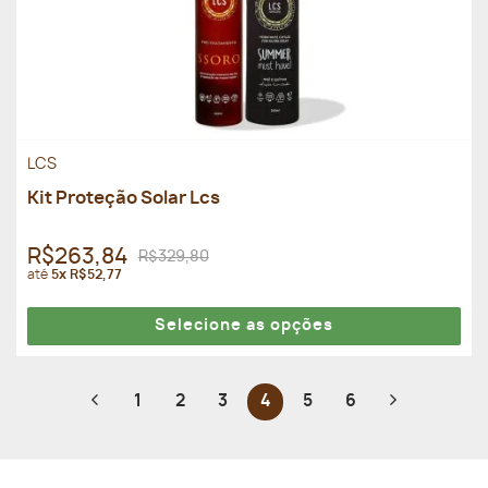
LCS
Kit Proteção Solar Lcs
R$263,84
R$329,80
até
5x R$52,77
Selecione as opções
1
2
3
4
5
6