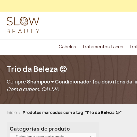
Skip
to
content
Cabelos
Tratamentos Laces
Tra
Trio da Beleza 😌
Compre
Shampoo + Condicionador (ou dois itens da l
Com o cupom: CALMA
Início
/
Produtos marcados com a tag “Trio da Beleza 😌”
Categorias de produto