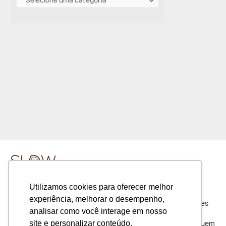
Selecione uma categoria
Utilizamos cookies para oferecer melhor
experiência, melhorar o desempenho,
Slow Beauty é uma loja on-line de produtos com ingredientes
analisar como você interage em nosso
naturais e orgânicos. Oferecemos escolhas coerentes, os
site e personalizar conteúdo.
produtos naturais proporcionam saúde e bem estar para quem