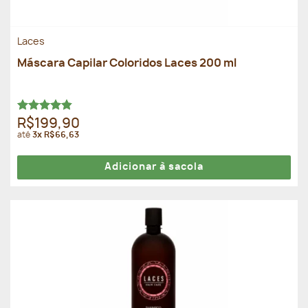
Laces
Máscara Capilar Coloridos Laces 200 ml
Avaliação
R$199,90
4.86
de 5
até
3x R$66,63
Adicionar à sacola