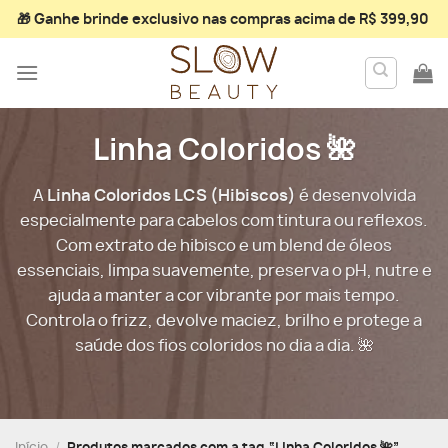
Skip
🎁 Ganhe
brinde exclusivo
nas compras acima de R$ 399,90
to
content
Linha Coloridos 🌺
A
Linha Coloridos LCS (Hibiscos)
é desenvolvida
especialmente para cabelos com tintura ou reflexos.
Com extrato de hibisco e um blend de óleos
essenciais, limpa suavemente, preserva o pH, nutre e
ajuda a manter a cor vibrante por mais tempo.
Controla o frizz, devolve maciez, brilho e protege a
saúde dos fios coloridos no dia a dia. 🌺