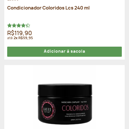
Condicionador Coloridos Lcs 240 ml
Avaliação
R$119,90
4.33
de 5
até
2x R$59,95
Adicionar à sacola