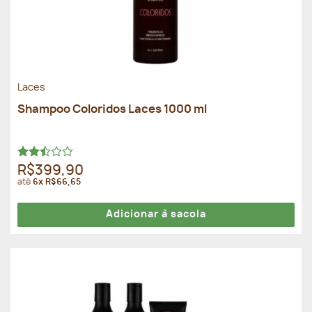
Laces
Shampoo Coloridos Laces 1000 ml
Avaliação
R$399,90
2.50
até
6x R$66,65
de 5
Adicionar à sacola