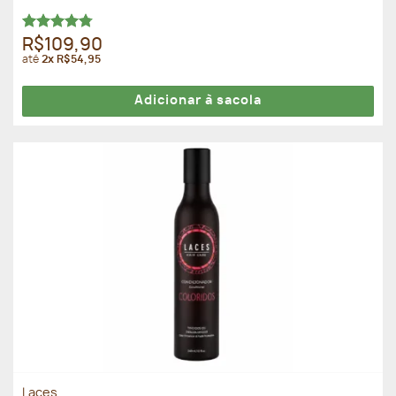
Avaliação
R$109,90
4.78
de 5
até
2x R$54,95
Adicionar à sacola
Laces