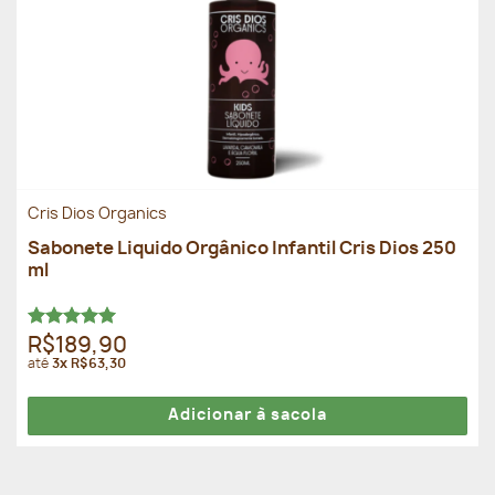
Cris Dios Organics
Sabonete Liquido Orgânico Infantil Cris Dios 250
ml
Avaliação
R$189,90
5.00
de 5
até
3x R$63,30
Adicionar à sacola