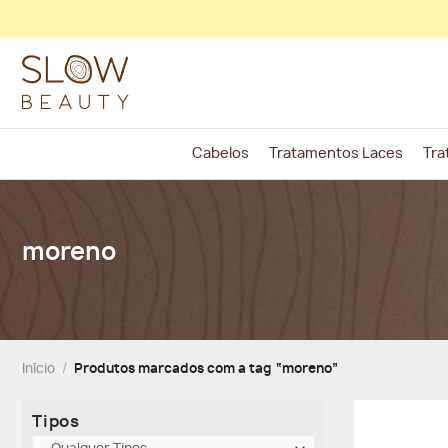
Skip
to
content
Cabelos
Tratamentos Laces
Tra
moreno
Início
/
Produtos marcados com a tag “moreno”
Tipos