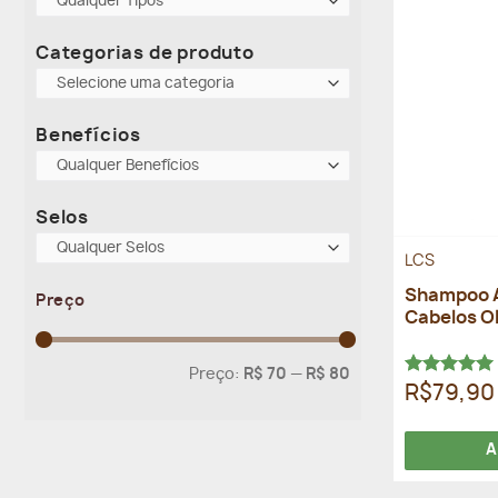
Qualquer Tipos
Categorias de produto
Selecione uma categoria
Benefícios
Qualquer Benefícios
Selos
Qualquer Selos
LCS
Shampoo A
Preço
Cabelos O
Preço
Preço
Preço:
R$ 70
—
R$ 80
mínimo
máximo
Avaliação
R$79,90
5.00
de 5
A