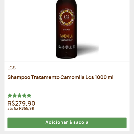
LCS
Shampoo Tratamento Camomila Lcs 1000 ml
Avaliação
R$279,90
5.00
de 5
até
5x R$55,98
Adicionar à sacola