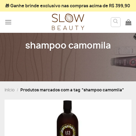
Skip
🎁 Ganhe
brinde exclusivo
nas compras acima de R$ 399,90
to
content
shampoo camomila
Início
/
Produtos marcados com a tag “shampoo camomila”