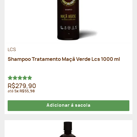
LCS
Shampoo Tratamento Maçã Verde Lcs 1000 ml
Avaliação
R$279,90
5.00
de 5
até
5x R$55,98
Adicionar à sacola