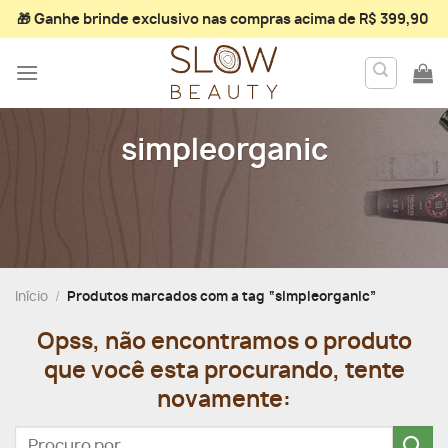
Skip
🎁 Ganhe
brinde exclusivo
nas compras acima de R$ 399,90
to
content
simpleorganic
Início
/
Produtos marcados com a tag “simpleorganic”
Opss, não encontramos o produto
que você esta procurando, tente
novamente:
Pesquisar