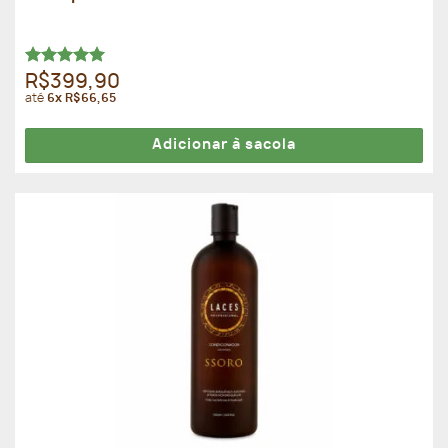
Avaliação
R$399,90
5.00
de 5
até
6x R$66,65
Adicionar à sacola