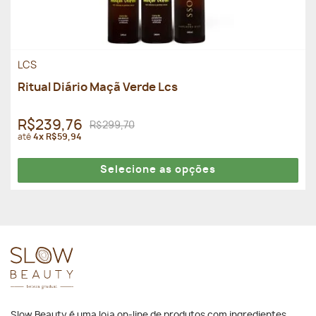
LCS
Ritual Diário Maçã Verde Lcs
R$239,76
R$299,70
até
4x R$59,94
Selecione as opções
Slow Beauty é uma loja on-line de produtos com ingredientes