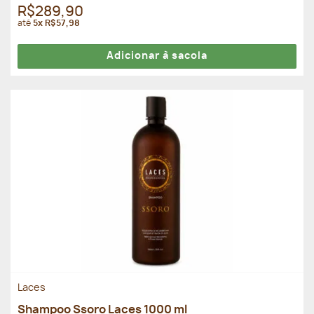
Avaliação
R$289,90
5.00
de 5
até
5x R$57,98
Adicionar à sacola
Laces
Shampoo Ssoro Laces 1000 ml