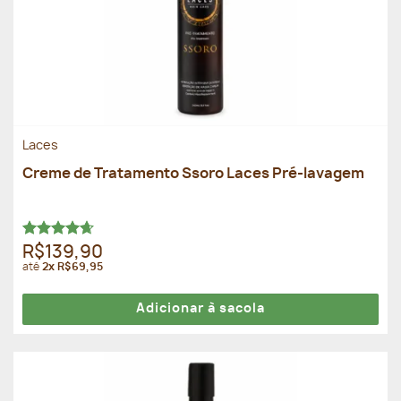
Laces
Creme de Tratamento Ssoro Laces Pré-lavagem
Avaliação
R$139,90
4.67
de 5
até
2x R$69,95
Adicionar à sacola