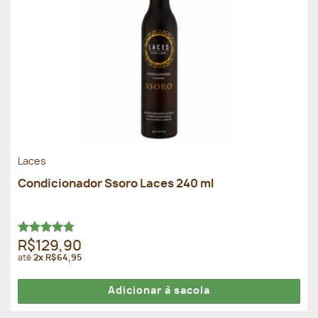
Laces
Condicionador Ssoro Laces 240 ml
Avaliação
R$129,90
4.75
de 5
até
2x R$64,95
Adicionar à sacola