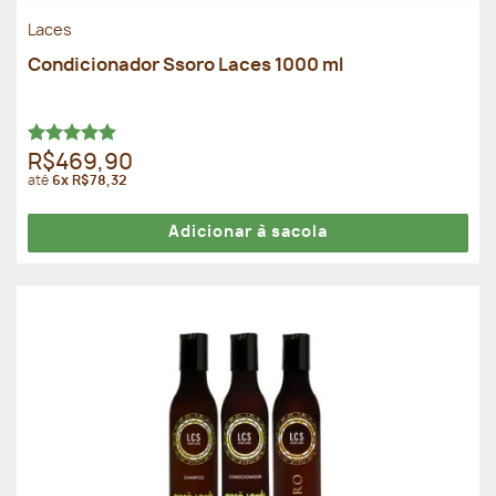
Laces
Condicionador Ssoro Laces 1000 ml
Avaliação
R$469,90
5.00
de 5
até
6x R$78,32
Adicionar à sacola