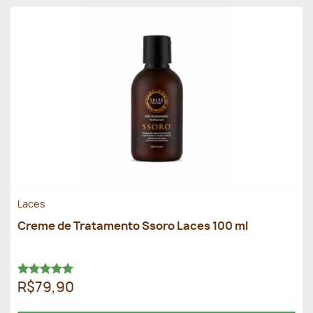
Laces
Creme de Tratamento Ssoro Laces 100 ml
Avaliação
R$79,90
5.00
de 5