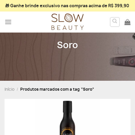
Skip
🎁 Ganhe
brinde exclusivo
nas compras acima de R$ 399,90
to
content
Soro
Início
/
Produtos marcados com a tag “Soro”