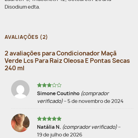
Disodium edta.
AVALIAÇÕES (2)
2 avaliações para
Condicionador Maçã
Verde Lcs Para Raiz Oleosa E Pontas Secas
240 ml
Avaliação
Simone Coutinho
(comprador
3
de 5
verificado)
–
5 de novembro de 2024
Avaliação
5
Natália N.
(comprador verificado)
–
de 5
19 de julho de 2026