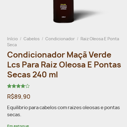
Início
/
Cabelos
/
Condicionador
/
Raiz Oleosa E Ponta
Seca
Condicionador Maçã Verde
Lcs Para Raiz Oleosa E Pontas
Secas 240 ml
Avaliado
2
R$89,90
como
4.00
de
5, com
Equilibrio para cabelos com raizes oleosas e pontas
baseado
secas.
em
avaliações
de
Em estoque