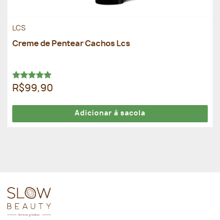
LCS
Creme de Pentear Cachos Lcs
Avaliação
R$99,90
5.00
de 5
Adicionar à sacola