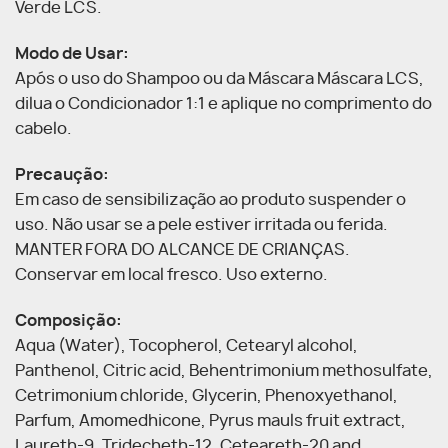
Verde LCS.
Modo de Usar:
Após o uso do Shampoo ou da Máscara Máscara LCS,
dilua o Condicionador 1:1 e aplique no comprimento do
cabelo.
Precaução:
Em caso de sensibilização ao produto suspender o
uso. Não usar se a pele estiver irritada ou ferida.
MANTER FORA DO ALCANCE DE CRIANÇAS.
Conservar em local fresco. Uso externo.
Composição:
Aqua (Water), Tocopherol, Cetearyl alcohol,
Panthenol, Citric acid, Behentrimonium methosulfate,
Cetrimonium chloride, Glycerin, Phenoxyethanol,
Parfum, Amomedhicone, Pyrus mauls fruit extract,
Laureth-9, Tridecheth-12, Ceteareth-20 and