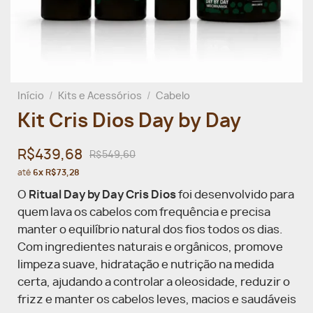
Início
/
Kits e Acessórios
/
Cabelo
Kit Cris Dios Day by Day
R$439,68
R$549,60
até
6x R$73,28
O
Ritual Day by Day Cris Dios
foi desenvolvido para
quem lava os cabelos com frequência e precisa
manter o equilíbrio natural dos fios todos os dias.
Com ingredientes naturais e orgânicos, promove
limpeza suave, hidratação e nutrição na medida
certa, ajudando a controlar a oleosidade, reduzir o
frizz e manter os cabelos leves, macios e saudáveis