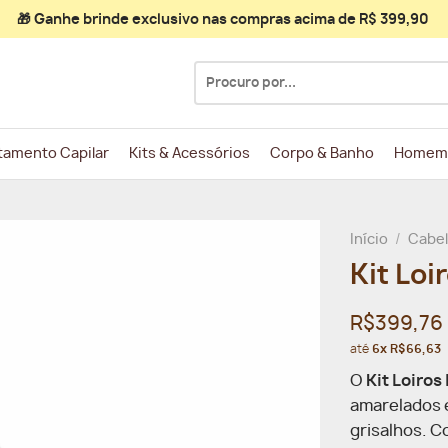
🎁 Ganhe
brinde exclusivo
nas compras acima de R$ 399,90
Pesquisar
por:
tamento Capilar
Kits & Acessórios
Corpo & Banho
Homem
Início
/
Cabe
Kit Loi
R$399,76
até
6x R$66,63
O
Kit Loiro
amarelados e
grisalhos. C