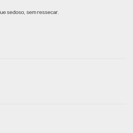
oque sedoso, sem ressecar.