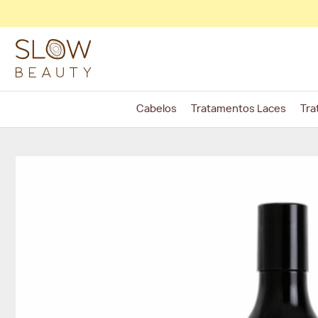
Skip
to
content
Cabelos
Tratamentos Laces
Tra