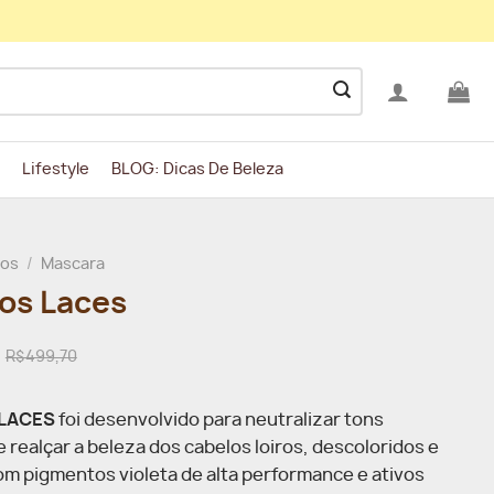
Lifestyle
BLOG: Dicas De Beleza
los
/
Mascara
ros Laces
R$499,70
s LACES
foi desenvolvido para neutralizar tons
 realçar a beleza dos cabelos loiros, descoloridos e
om pigmentos violeta de alta performance e ativos