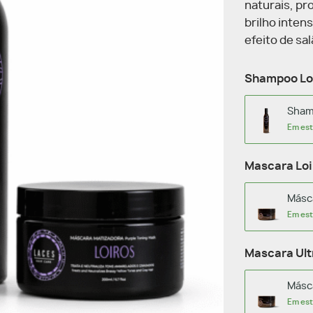
naturais, pr
brilho inten
efeito de sal
Shampoo Lo
Sham
Em es
Mascara Loi
Másc
Em es
Mascara Ult
Másca
Em es