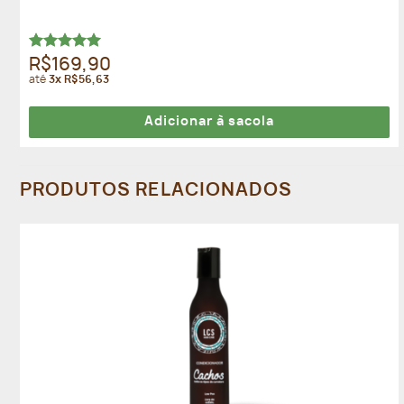
Avaliação
R$169,90
5.00
de 5
até
3x R$56,63
Adicionar à sacola
PRODUTOS RELACIONADOS