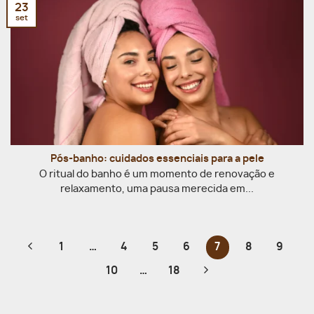
23
set
Pós-banho: cuidados essenciais para a pele
O ritual do banho é um momento de renovação e
relaxamento, uma pausa merecida em...
1
…
4
5
6
7
8
9
10
…
18