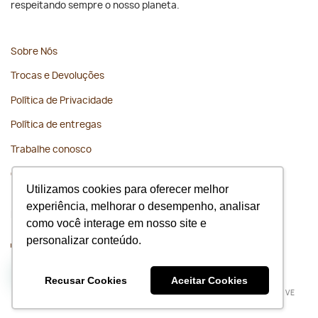
respeitando sempre o nosso planeta.
Sobre Nós
Trocas e Devoluções
Política de Privacidade
Política de entregas
Trabalhe conosco
Contato
Utilizamos cookies para oferecer melhor
experiência, melhorar o desempenho, analisar
Fique conectado
como você interage em nosso site e
personalizar conteúdo.
WhatsApp
(11) 91675-1229
Recusar Cookies
Aceitar Cookies
Todos os direitos reservados 2026 © Slow Beauty | BOSSA NOVE
COSMETICOS EIRELI; CNPJ: 10.549.460/0001-27