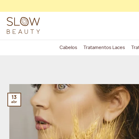
Skip
to
content
Cabelos
Tratamentos Laces
Tra
13
abr