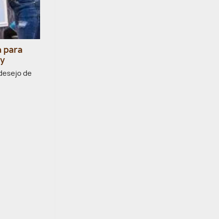
a para
ty
 desejo de