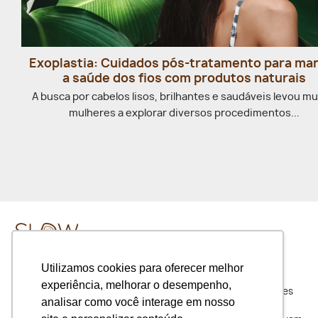
Exoplastia: Cuidados pós-tratamento para ma
a saúde dos fios com produtos naturais
A busca por cabelos lisos, brilhantes e saudáveis levou mu
mulheres a explorar diversos procedimentos...
Utilizamos cookies para oferecer melhor
experiência, melhorar o desempenho,
Slow Beauty é uma loja on-line de produtos com ingredientes
analisar como você interage em nosso
naturais e orgânicos. Oferecemos escolhas coerentes, os