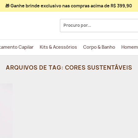
🎁 Ganhe
brinde exclusivo
nas compras acima de R$ 399,90
Pesquisar
por:
tamento Capilar
Kits & Acessórios
Corpo & Banho
Homem
ARQUIVOS DE TAG:
CORES SUSTENTÁVEIS