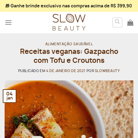
Skip
🎁 Ganhe
brinde exclusivo
nas compras acima de R$ 399,90
to
content
ALIMENTAÇÃO SAUDÁVEL
Receitas veganas: Gazpacho
com Tofu e Croutons
PUBLICADO EM
4 DE JANEIRO DE 2021
POR
SLOWBEAUTY
04
jan