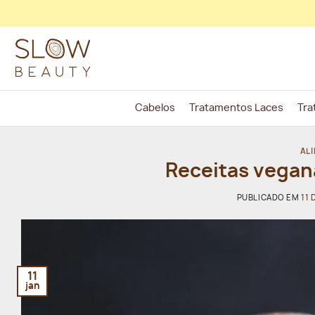
Skip
to
content
Cabelos
Tratamentos Laces
Tra
AL
Receitas vega
PUBLICADO EM
11 
11
jan