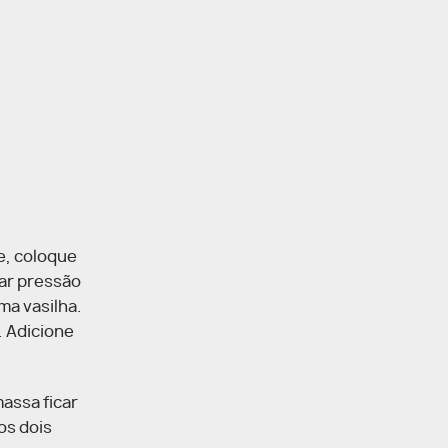
ve, coloque
gar pressão
ma vasilha.
. Adicione
massa ficar
os dois