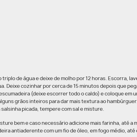
 triplo de água e deixe de molho por 12 horas. Escorra, la
a. Deixe cozinhar por cerca de 15 minutos depois que pe
a escumadeira (deixe escorrer todo o caldo) e coloque em u
alguns grãos inteiros para dar mais textura ao hambúrguer
 a salsinha picada, tempere com sal e misture.
Misture bem e caso necessário adicione mais farinha, até a 
eira antiaderente com um fio de óleo, em fogo médio, até 