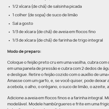
1/2 xícara (de chá) de salsinha picada
1 colher (de sopa) de suco de limão
Sal a gosto
1/3 de xícara (de chá) de aveia em flocos fino
1/3 de xícara (de chá) de farinha de trigo integral
Modo de preparo:
Coloque o feijão preto cru em uma vasilha, cubra com o
em uma panela de pressão e cubra com 2 dedos de águ
e desligue. Retire o feijão cozido com o auxílio de um
Amasse com um garfo, e, se você quiser, pode deixar 
a cebola, o alho, o orégano, o suco de limão, o azeite,
Adicione a aveia em flocos finos e a farinha integral. 
modelável. Modele hambúrgueres e frite em uma frigid