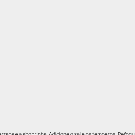
erraba e a abobrinha. Adicione o sal e os temperos. Refogu