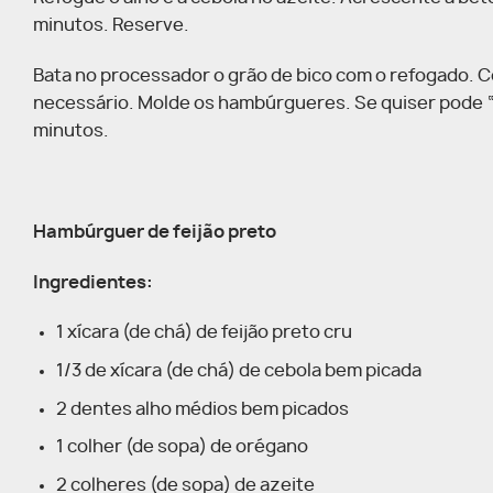
minutos. Reserve.
Bata no processador o grão de bico com o refogado. Co
necessário. Molde os hambúrgueres. Se quiser pode “
minutos.
Hambúrguer de feijão preto
Ingredientes:
1 xícara (de chá) de feijão preto cru
1/3 de xícara (de chá) de cebola bem picada
2 dentes alho médios bem picados
1 colher (de sopa) de orégano
2 colheres (de sopa) de azeite