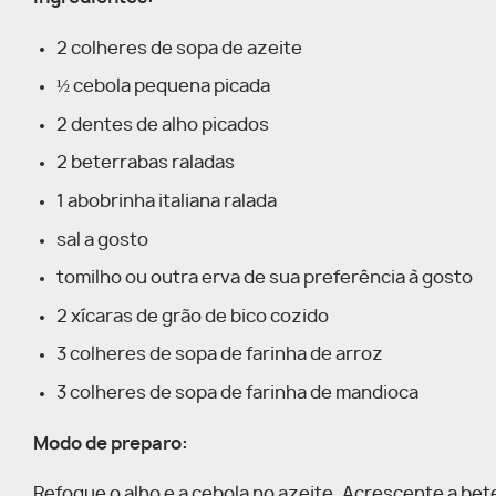
2 colheres de sopa de azeite
½ cebola pequena picada
2 dentes de alho picados
2 beterrabas raladas
1 abobrinha italiana ralada
sal a gosto
tomilho ou outra erva de sua preferência à gosto
2 xícaras de grão de bico cozido
3 colheres de sopa de farinha de arroz
3 colheres de sopa de farinha de mandioca
Modo de preparo:
Refogue o alho e a cebola no azeite. Acrescente a bet