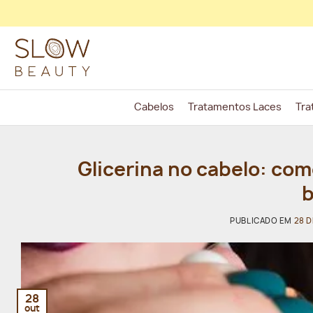
Skip
to
content
Cabelos
Tratamentos Laces
Tra
Glicerina no cabelo: com
b
PUBLICADO EM
28 
28
out