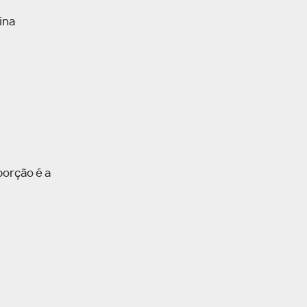
ina
porção é a