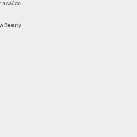
r a saúde
ow Beauty