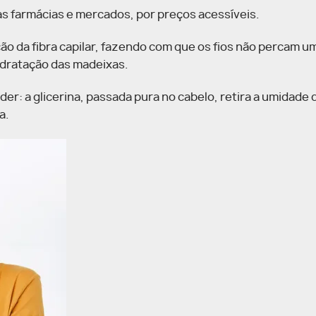
 farmácias e mercados, por preços acessíveis.
eção da fibra capilar, fazendo com que os fios não percam u
hidratação das madeixas.
er: a glicerina, passada pura no cabelo, retira a umidade d
a.