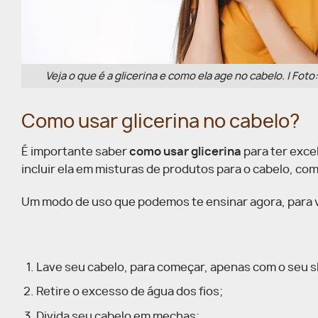
Veja o que é a glicerina e como ela age no cabelo. | Foto
Como usar glicerina no cabelo?
É importante saber
como usar glicerina
para ter exce
incluir ela em misturas de produtos para o cabelo, co
Um modo de uso que podemos te ensinar agora, para v
Lave seu cabelo, para começar, apenas com o seu
Retire o excesso de água dos fios;
Divida seu cabelo em mechas;