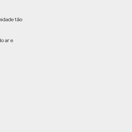
midade tão
o ar e