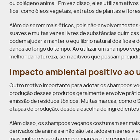
ou colágeno animal. Em vez disso, eles utilizam ativo
fios, como óleos vegetais, extratos de plantas e flore
Além de serem mais éticos, pois não envolvem teste
suaves e muitas vezes livres de substâncias químicas
podem ajudar a manter o equilíbrio natural dos fios 
danos ao longo do tempo. Ao utilizar um shampoo veg
melhor da natureza, sem aditivos que possam prejudic
Impacto ambiental positivo ao
Outro motivo importante para adotar os shampoos veg
produção desses produtos geralmente envolve prátic
emissão de resíduos tóxicos. Muitas marcas, como o 
etapas de produção, desde a escolha de ingredientes
Além disso, os shampoos veganos costumam ser mais 
derivados de animais e não são testados em seres viv
mais mulheres a optarem por marcas que respeitam a 