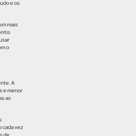
ludo e os
rem mais
entis
ausar
om o
nte. A
is e menor
as as
s
o cada vez
s de