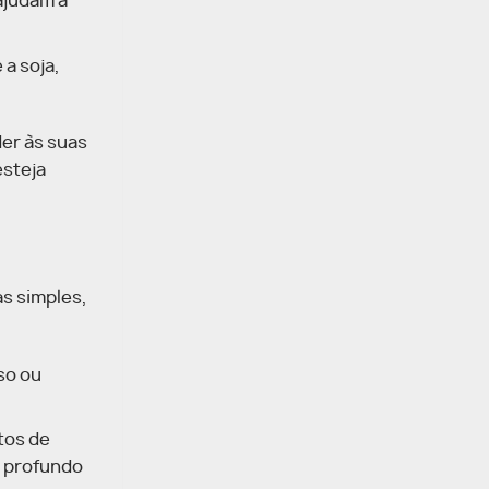
ajudam a
a soja,
er às suas
esteja
s simples,
so ou
tos de
s profundo