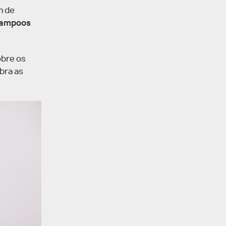
m de
ampoos
obre os
bra as