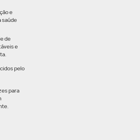
ção e
a saúde
de de
táveis e
ta.
cidos pelo
zes para
m
nte.