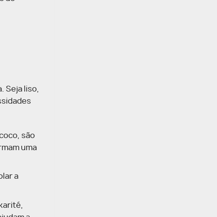
Seja liso,
ssidades
coco, são
formam uma
lar a
arité,