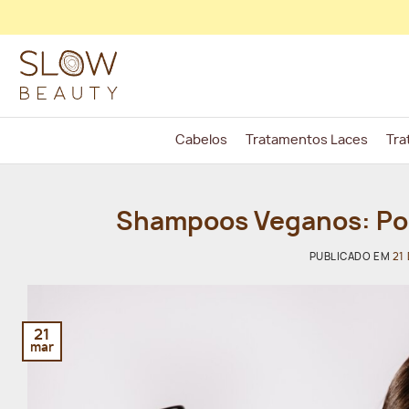
Skip
to
content
Cabelos
Tratamentos Laces
Tra
Shampoos Veganos: Po
PUBLICADO EM
21
21
mar