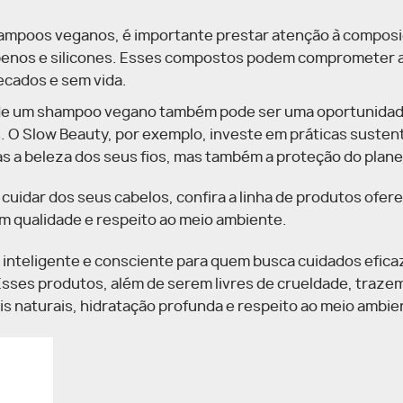
shampoos veganos, é importante prestar atenção à composi
abenos e silicones. Esses compostos podem comprometer 
ecados e sem vida.
a de um shampoo vegano também pode ser uma oportunida
 O Slow Beauty, por exemplo, investe em práticas susten
as a beleza dos seus fios, mas também a proteção do plane
idar dos seus cabelos, confira a linha de produtos ofere
em qualidade e respeito ao meio ambiente.
inteligente e consciente para quem busca cuidados efica
. Esses produtos, além de serem livres de crueldade, traze
ais naturais, hidratação profunda e respeito ao meio ambie