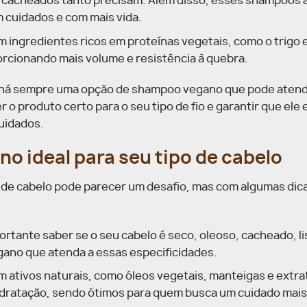
os cacheados tanto precisam. Além disso, esses shampoos 
m cuidados e com mais vida.
ingredientes ricos em proteínas vegetais, como o trigo e 
orcionando mais volume e resistência à quebra.
, há sempre uma opção de shampoo vegano que pode atend
o produto certo para o seu tipo de fio e garantir que ele 
uidados.
 ideal para seu tipo de cabelo
de cabelo pode parecer um desafio, mas com algumas dica
portante saber se o seu cabelo é seco, oleoso, cacheado, li
ano que atenda a essas especificidades.
em ativos naturais, como óleos vegetais, manteigas e extra
hidratação, sendo ótimos para quem busca um cuidado mai