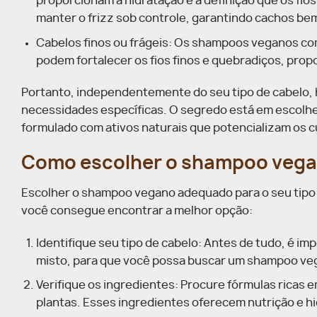
proporcionam a hidratação e a definição que os fi
manter o frizz sob controle, garantindo cachos be
Cabelos finos ou frágeis: Os shampoos veganos com 
podem fortalecer os fios finos e quebradiços, prop
Portanto, independentemente do seu tipo de cabelo
necessidades específicas. O segredo está em escolher 
formulado com ativos naturais que potencializam os c
Como escolher o shampoo vegano
Escolher o shampoo vegano adequado para o seu tipo 
você consegue encontrar a melhor opção:
Identifique seu tipo de cabelo: Antes de tudo, é im
misto, para que você possa buscar um shampoo veg
Verifique os ingredientes: Procure fórmulas ricas 
plantas. Esses ingredientes oferecem nutrição e 