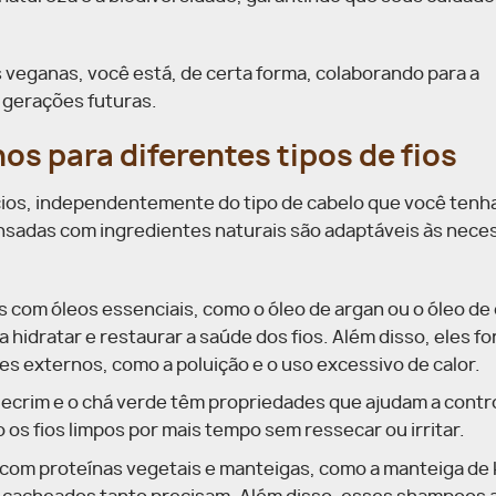
 veganas, você está, de certa forma, colaborando para a
 gerações futuras.
s para diferentes tipos de fios
s, independentemente do tipo de cabelo que você tenha. 
nsadas com ingredientes naturais são adaptáveis às nece
com óleos essenciais, como o óleo de argan ou o óleo de 
a hidratar e restaurar a saúde dos fios. Além disso, eles 
s externos, como a poluição e o uso excessivo de calor.
lecrim e o chá verde têm propriedades que ajudam a contro
s fios limpos por mais tempo sem ressecar ou irritar.
m proteínas vegetais e manteigas, como a manteiga de k