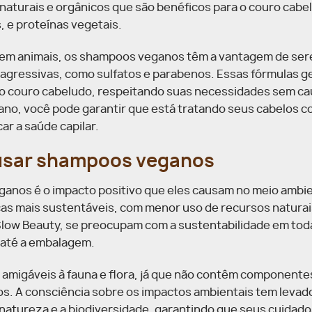
s naturais e orgânicos que são benéficos para o couro cabe
s, e proteínas vegetais.
s em animais, os shampoos veganos têm a vantagem de se
 agressivas, como sulfatos e parabenos. Essas fórmulas g
e do couro cabeludo, respeitando suas necessidades sem c
ano, você pode garantir que está tratando seus cabelos c
ar a saúde capilar.
 usar shampoos veganos
anos é o impacto positivo que eles causam no meio ambie
as mais sustentáveis, com menor uso de recursos natura
Slow Beauty, se preocupam com a sustentabilidade em tod
 até a embalagem.
amigáveis à fauna e flora, já que não contêm componente
os. A consciência sobre os impactos ambientais tem levad
natureza e a biodiversidade, garantindo que seus cuidado