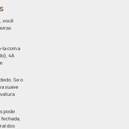
s
, você
eiras
-la com a
do), 4A
de
 dedo. Se o
va suave
rvatura
os pode
s fechada,
ral dos