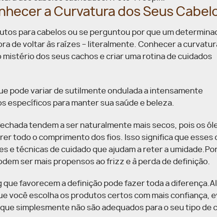
nhecer a Curvatura dos Seus Cabel
dutos para cabelos ou se perguntou por que um determina
ra de voltar às raízes – literalmente. Conhecer a curvatu
 mistério dos seus cachos e criar uma rotina de cuidados
e pode variar de sutilmente ondulada a intensamente
os específicos para manter sua saúde e beleza.
echada tendem a ser naturalmente mais secos, pois os ól
rer todo o comprimento dos fios. Isso significa que esses
s e técnicas de cuidado que ajudam a reter a umidade.Po
dem ser mais propensos ao frizz e à perda de definição.
ng que favorecem a definição pode fazer toda a diferença.A
e você escolha os produtos certos com mais confiança, e
 que simplesmente não são adequados para o seu tipo de 