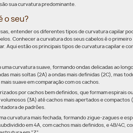
são sua curvatura predominante.
é o seu?
as, entender os diferentes tipos de curvatura capilar po
los. Conhecer a curvatura dos seus cabelos é o primeiro
ar.
Aqui estão os principais tipos de curvatura capilar e c
m uma curvatura suave, formando ondas delicadas ao long
das mais soltas (2A) a ondas mais definidas (2C), mas tod
ra mais suave em comparação com os cachos.
erizados por cachos bem definidos, que formam espirais o
 volumosos (3A) até cachos mais apertados e compactos (
antadora de padrões.
uma curvatura mais fechada, formando zigue-zagues e espi
 subdividido em 4A, com cachos mais definidos, e 4B/4C, c
estrutura em “Z”.