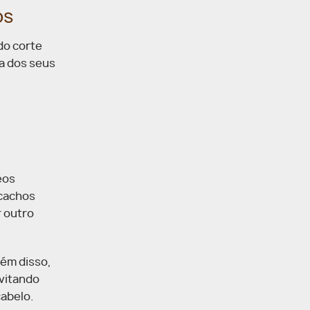
os
do corte
ra dos seus
eos
 cachos
r outro
lém disso,
vitando
cabelo.