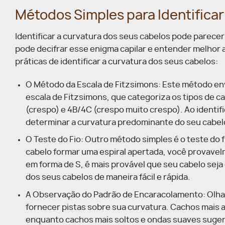
Métodos Simples para Identifica
Identificar a curvatura dos seus cabelos pode parece
pode decifrar esse enigma capilar e entender melhor
práticas de identificar a curvatura dos seus cabelos:
O Método da Escala de Fitzsimons: Este método env
escala de Fitzsimons, que categoriza os tipos de ca
(crespo) e 4B/4C (crespo muito crespo). Ao identi
determinar a curvatura predominante do seu cabel
O Teste do Fio: Outro método simples é o teste do f
cabelo formar uma espiral apertada, você provave
em forma de S, é mais provável que seu cabelo seja 
dos seus cabelos de maneira fácil e rápida.
A Observação do Padrão de Encaracolamento: Olha
fornecer pistas sobre sua curvatura. Cachos mais 
enquanto cachos mais soltos e ondas suaves suger