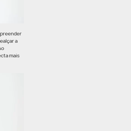
ompreender
ealçar a
Ao
ecta mais