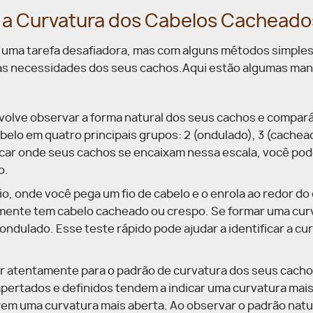
r a Curvatura dos Cabelos Cacheado
r uma tarefa desafiadora, mas com alguns métodos simples
 as necessidades dos seus cachos.
Aqui estão algumas man
olve observar a forma natural dos seus cachos e compará
belo em quatro principais grupos: 2 (ondulado), 3 (cachea
ficar onde seus cachos se encaixam nessa escala, você po
o.
io, onde você pega um fio de cabelo e o enrola ao redor do
lmente tem cabelo cacheado ou crespo. Se formar uma cur
ondulado. Esse teste rápido pode ajudar a identificar a cu
r atentamente para o padrão de curvatura dos seus cach
apertados e definidos tendem a indicar uma curvatura mai
em uma curvatura mais aberta. Ao observar o padrão natu