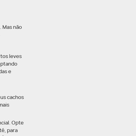
. Mas não
s
utos leves
 optando
das e
eus cachos
mais
cial. Opte
té, para