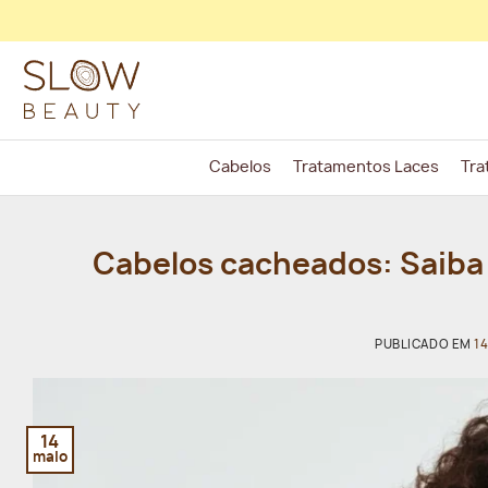
Skip
to
content
Cabelos
Tratamentos Laces
Tra
Cabelos cacheados: Saiba 
PUBLICADO EM
1
14
maio