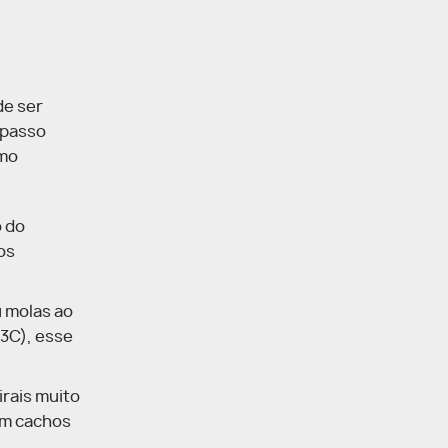
de ser
 passo
omo
o do
os
u molas ao
3C), esse
rais muito
om cachos