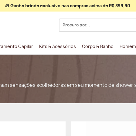
🎁 Ganhe
brinde exclusivo
nas compras acima de R$ 399,90
Pesquisar
por:
tamento Capilar
Kits & Acessórios
Corpo & Banho
Homem
onam sensações acolhedoras em seu momento de shower 