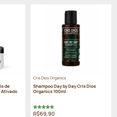
e
Cris Dios Organics
is de
Shampoo Day by Day Cris Dios
 Ativado
Organics 100ml
Avaliação
R$69,90