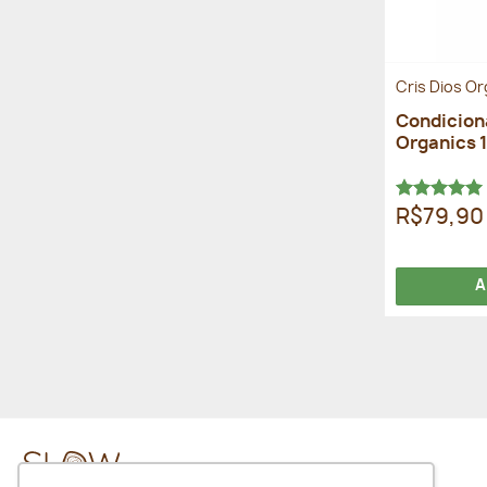
Cris Dios O
Condiciona
Organics 
Avaliação
R$79,90
5.00
de 5
A