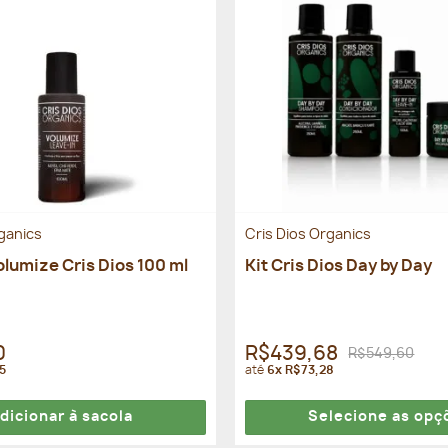
rganics
Cris Dios Organics
olumize Cris Dios 100 ml
Kit Cris Dios Day by Day
0
R$439,68
R$549,60
5
até
6x R$73,28
dicionar à sacola
Selecione as opç