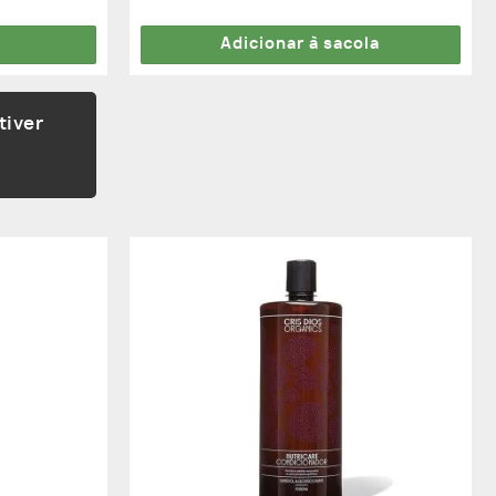
5.00
de 5
Adicionar à sacola
tiver