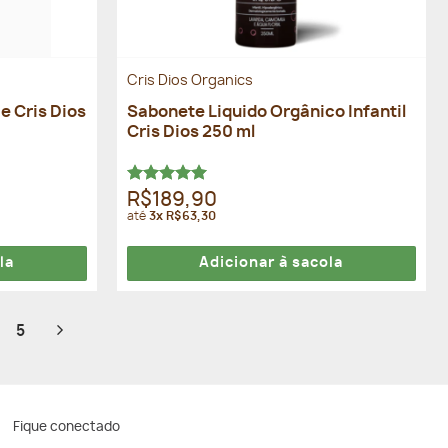
Cris Dios Organics
e Cris Dios
Sabonete Liquido Orgânico Infantil
Cris Dios 250 ml
Avaliação
R$189,90
5.00
de 5
até
3x R$63,30
la
Adicionar à sacola
5
Fique conectado