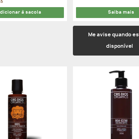
65
dicionar à sacola
Saiba mais
Me avise quando es
disponível