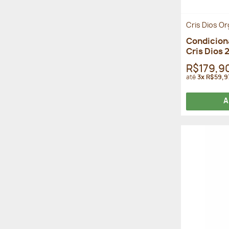
Cris Dios O
Condiciona
Cris Dios 
R$179,9
até
3x R$59,9
A