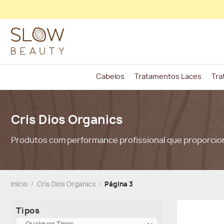
Skip
to
content
Cabelos
Tratamentos Laces
Tra
Cris Dios Organics
Produtos com performance profissional que proporci
Início
/
Cris Dios Organics
/
Página 3
Tipos