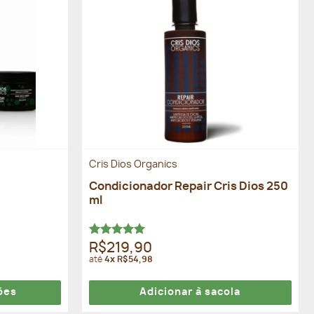
Cris Dios Organics
Condicionador Repair Cris Dios 250
ml
Avaliação
R$219,90
5.00
de 5
até
4x R$54,98
ões
Adicionar à sacola