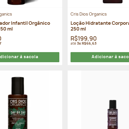
rganics
Cris Dios Organics
dor Infantil Orgânico
Loção Hidratante Corpora
250 ml
250 ml
0
R$199,90
7
até
3x R$66,63
dicionar à sacola
Adicionar à saco