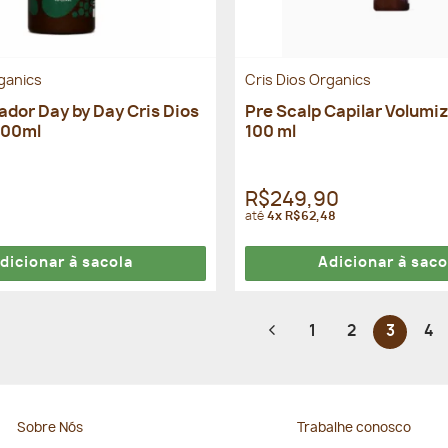
rganics
Cris Dios Organics
dor Day by Day Cris Dios
Pre Scalp Capilar Volumiz
100ml
100 ml
R$249,90
até
4x R$62,48
dicionar à sacola
Adicionar à saco
1
2
3
4
Sobre Nós
Trabalhe conosco