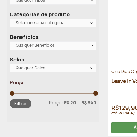
Qualquer Tipos
Categorias de produto
Selecione uma categoria
Benefícios
Qualquer Benefícios
Selos
Qualquer Selos
Cris Dios O
Leave in V
Preço
Preço
Preço
Preço:
R$ 20
—
R$ 940
Filtrar
mínimo
máximo
R$129,9
até
2x R$64,9
A