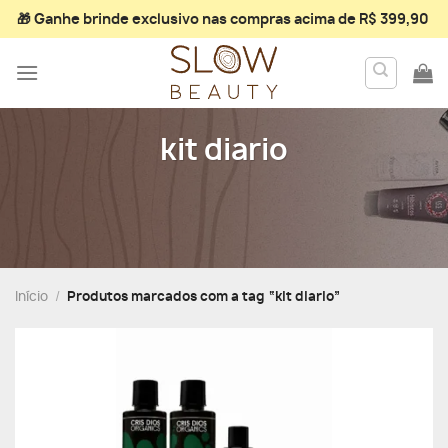
Skip
🎁 Ganhe
brinde exclusivo
nas compras acima de R$ 399,90
to
content
kit diario
Início
/
Produtos marcados com a tag “kit diario”