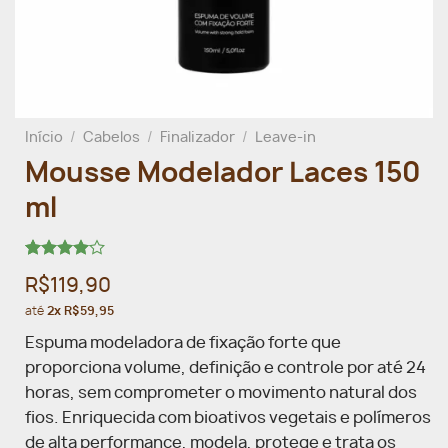
Início
/
Cabelos
/
Finalizador
/
Leave-in
Mousse Modelador Laces 150
ml
Avaliado
1
R$119,90
como
4.00
de
até
2x R$59,95
5, com
baseado
Espuma modeladora de fixação forte que
em
avaliação
proporciona volume, definição e controle por até 24
de cliente
horas, sem comprometer o movimento natural dos
fios. Enriquecida com bioativos vegetais e polímeros
de alta performance, modela, protege e trata os