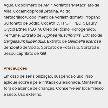
Água, Copolímero de AMP-Acrilatos/Metacrilato de
Alila, Cocamidopropil Betaína, Ácido
Metacrílico/Copolímero de Acrilamidometil Propano
Sulfonato de Sódio, Coceth-7, PPG-1-PEG-9 Lauryl
Glycol Ether, PEG-40 Óleo de Rícino Hidrogenado,
Perfume, Extrato de
Hypnea musciformis
, Extrato de
Sargassum filipendula
, Extrato de
Gelidiella acerosa
,
Benzoato de Sódio, Sorbato de Potássio, Sorbitol e
Sesquicaprilato de Xilitil.
Precauções
Em caso de sensibilização, suspenda o uso. Não
aplique sobre a pele irritada ou lesionada. Mantenha
fora do alcance de crianças. Conserve em local fresco
e seco. Uso externo.