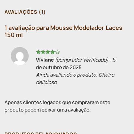
AVALIAÇÕES (1)
1 avaliação para
Mousse Modelador Laces
150 ml
Avaliação
Viviane
(comprador verificado)
–
5
4
de 5
de outubro de 2025
Ainda avaliando o produto. Cheiro
delicioso
Apenas clientes logados que compraram este
produto podem deixar uma avaliação.