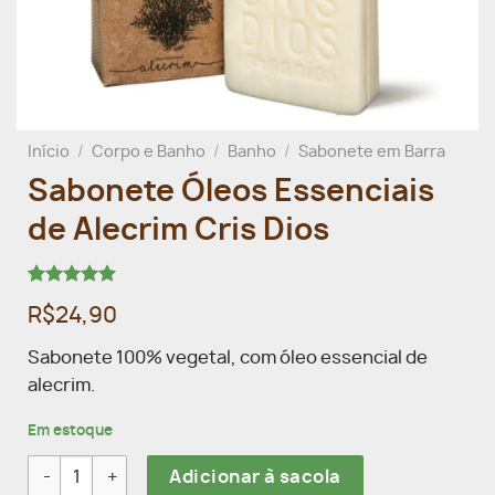
Início
/
Corpo e Banho
/
Banho
/
Sabonete em Barra
Sabonete Óleos Essenciais
de Alecrim Cris Dios
Avaliado
1
R$24,90
como
5.00
de 5, com
baseado em
Sabonete 100% vegetal, com óleo essencial de
avaliação
alecrim.
de cliente
Em estoque
Sabonete Óleos Essenciais de Alecrim Cris Dios quantidade
Adicionar à sacola