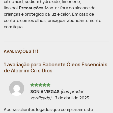
citric acid, sodium hydroxide, limonene,
linalool.
Precauções:
Manter fora do alcance de
crianças e protegido da luz e calor. Em caso de
contato com os olhos, enxaguar abundantemente
com água.
AVALIAÇÕES (1)
1 avaliação para
Sabonete Óleos Essenciais
de Alecrim Cris Dios
Avaliação
5
SONIA VIEGAS
(comprador
de 5
verificado)
–
7 de abril de 2025
Apenas clientes logados que compraram este