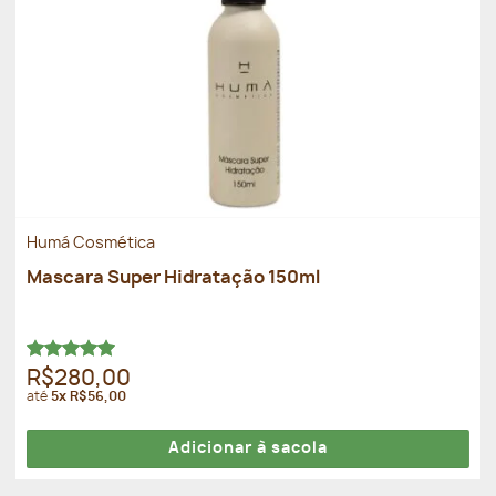
Humá Cosmética
Mascara Super Hidratação 150ml
Avaliação
R$280,00
5.00
de 5
até
5x R$56,00
Adicionar à sacola