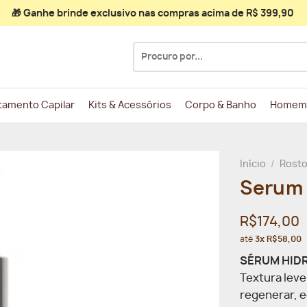
🎁 Ganhe
brinde exclusivo
nas compras acima de R$ 399,90
Pesquisar
por:
tamento Capilar
Kits & Acessórios
Corpo & Banho
Homem
Início
/
Rost
Serum 
R$174,00
até
3x R$58,00
SÉRUM HIDRA
Textura leve
regenerar, e