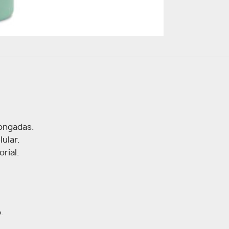
longadas.
lular.
rial.
.