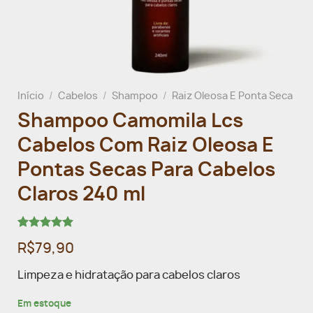
Início
/
Cabelos
/
Shampoo
/
Raiz Oleosa E Ponta Seca
Shampoo Camomila Lcs
Cabelos Com Raiz Oleosa E
Pontas Secas Para Cabelos
Claros 240 ml
Avaliado
2
R$79,90
como
5.00
de 5, com
baseado em
Limpeza e hidratação para cabelos claros
avaliações
de clientes
Em estoque