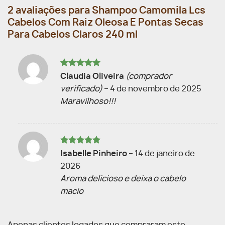
2 avaliações para
Shampoo Camomila Lcs
Cabelos Com Raiz Oleosa E Pontas Secas
Para Cabelos Claros 240 ml
Avaliação
5
Claudia Oliveira
(comprador
de 5
verificado)
–
4 de novembro de 2025
Maravilhoso!!!
Avaliação
5
Isabelle Pinheiro
–
14 de janeiro de
de 5
2026
Aroma delicioso e deixa o cabelo
macio
Apenas clientes logados que compraram este