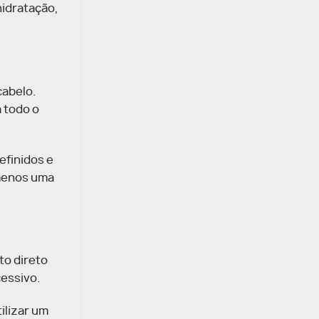
hidratação,
cabelo.
a todo o
efinidos e
 menos uma
to direto
cessivo.
ilizar um