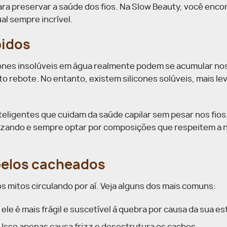
ra preservar a saúde dos fios. Na Slow Beauty, você enco
al sempre incrível.
bidos
icones insolúveis em água realmente podem se acumular nos
to rebote. No entanto, existem silicones solúveis, mais le
teligentes que cuidam da saúde capilar sem pesar nos fios
ilizando e sempre optar por composições que respeitem a 
belos cacheados
s mitos circulando por aí. Veja alguns dos mais comuns:
le é mais frágil e suscetível à quebra por causa da sua es