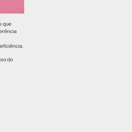
s que
ferência
eficiência.
uso do