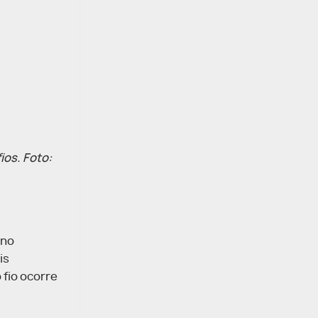
ios. Foto:
 no
is
 fio ocorre