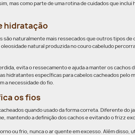
 sim, mas como parte de uma rotina de cuidados que inclui 
e hidratação
os são naturalmente mais ressecados que outros tipos de 
 a oleosidade natural produzida no couro cabeludo percorr
perdida, evita o ressecamento e ajuda a manter os cachos d
as hidratantes específicas para cabelos cacheados pelo
m a necessidade do fio.
ica os fios
 cacheados quando usado da forma correta. Diferente do ja
rme, mantendo a definição dos cachos e evitando o frizz ex
rno ou frio, nunca o ar quente em excesso. Além disso, ut