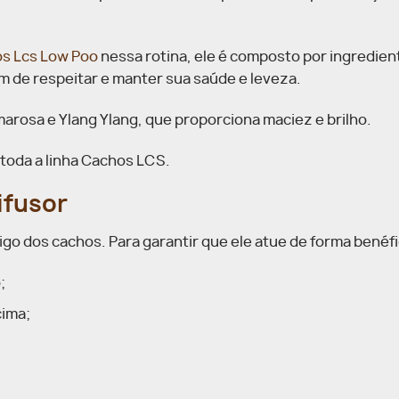
s Lcs Low Poo
nessa rotina, ele é composto por ingredien
ém de respeitar e manter sua saúde e leveza.
arosa e Ylang Ylang, que proporciona maciez e brilho.
toda a linha Cachos LCS.
ifusor
go dos cachos. Para garantir que ele atue de forma benéfi
;
cima;