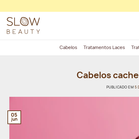
Skip
to
content
Cabelos
Tratamentos Laces
Tra
Cabelos cache
PUBLICADO EM
5 
05
jun