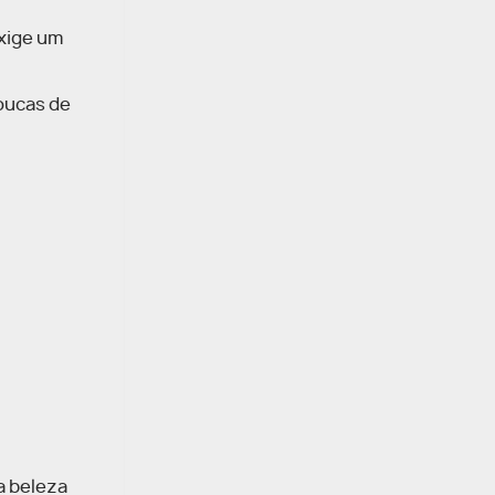
exige um
toucas de
a beleza