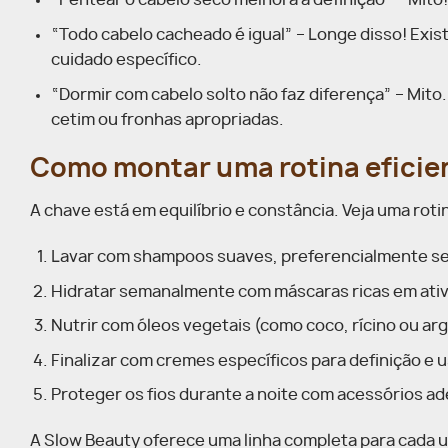
“Pentear o cabelo seco melhora a definição” – Mito
“Todo cabelo cacheado é igual” – Longe disso! Exis
cuidado específico.
“Dormir com cabelo solto não faz diferença” – Mito.
cetim ou fronhas apropriadas.
Como montar uma rotina eficie
A chave está em equilíbrio e constância. Veja uma rot
Lavar com shampoos suaves, preferencialmente se
Hidratar semanalmente com máscaras ricas em ativo
Nutrir com óleos vegetais (como coco, rícino ou arg
Finalizar com cremes específicos para definição e 
Proteger os fios durante a noite com acessórios a
A Slow Beauty oferece uma linha completa para cada 