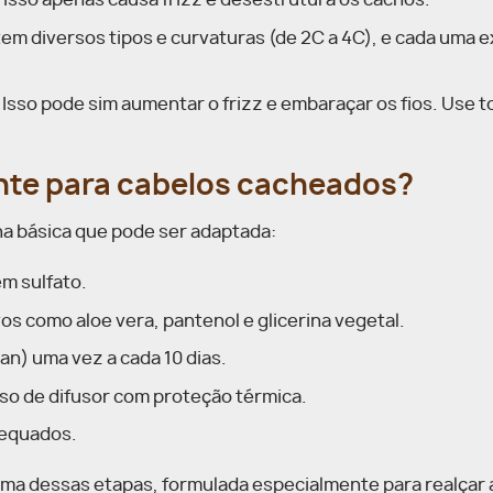
! Isso apenas causa frizz e desestrutura os cachos.
tem diversos tipos e curvaturas (de 2C a 4C), e cada uma 
 Isso pode sim aumentar o frizz e embaraçar os fios. Use 
nte para cabelos cacheados?
ina básica que pode ser adaptada:
m sulfato.
s como aloe vera, pantenol e glicerina vegetal.
an) uma vez a cada 10 dias.
uso de difusor com proteção térmica.
dequados.
uma dessas etapas, formulada especialmente para realçar 