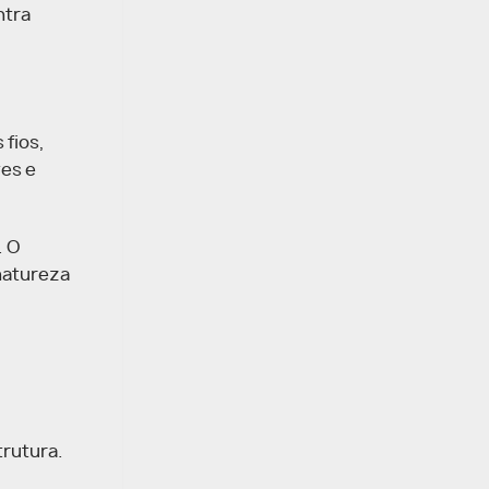
ntra
 fios,
ves e
. O
natureza
trutura.