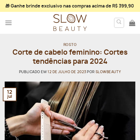
Skip
🎁 Ganhe
brinde exclusivo
nas compras acima de R$ 399,90
to
content
ROSTO
Corte de cabelo feminino: Cortes
tendências para 2024
PUBLICADO EM
12 DE JULHO DE 2023
POR
SLOWBEAUTY
12
jul