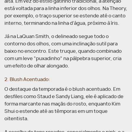
alta. Em vez do estilo gatinho tradicional, a atenção
está voltada para a linha inferior dos olhos. Na Theory,
por exemplo, o traço superior se estende até o canto
interno, terminando na linha d’água, próximo à íris.
Já na LaQuan Smith, o delineado segue todo o
contorno dos olhos, com uma inclinação sutil para
baixo no encontro. Este truque, quando combinado
com um leve “puxadinho” na pálpebra superior, cria
um efeito de olhar alongado.
2. Blush Acentuado:
O destaque da temporada é o blush acentuado. Em
desfiles como Staud e Sandy Liang, ele é aplicado de
forma marcante nas maçãs do rosto, enquanto Kim
Shui o estende até as têmporas em um toque
oitentista.