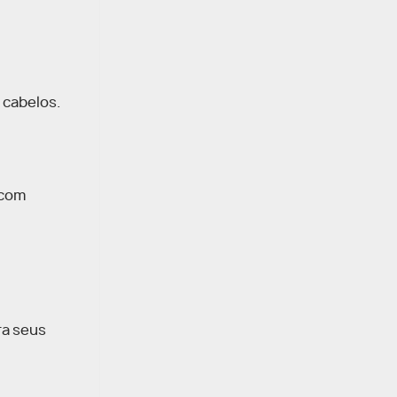
 cabelos.
 com
ra seus