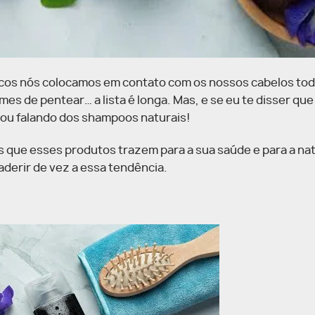
icos nós colocamos em contato com os nossos cabelos tod
s de pentear… a lista é longa. Mas, e se eu te disser que
tou falando dos shampoos naturais!
s que esses produtos trazem para a sua saúde e para a na
derir de vez a essa tendência.