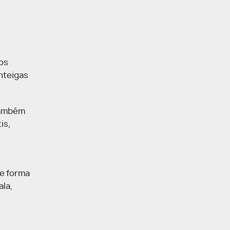
os
nteigas
também
is,
de forma
ala,