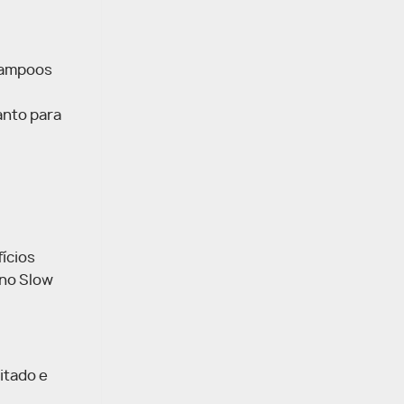
shampoos
anto para
ícios
 no Slow
itado e