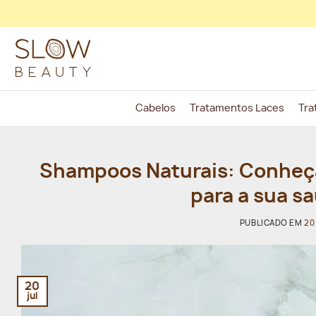
Skip
to
content
Cabelos
Tratamentos Laces
Tra
Shampoos Naturais: Conheça 
para a sua s
PUBLICADO EM
20
20
jul