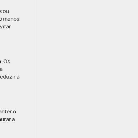
s ou
são menos
vitar
a. Os
 a
eduzir a
anter o
aurar a