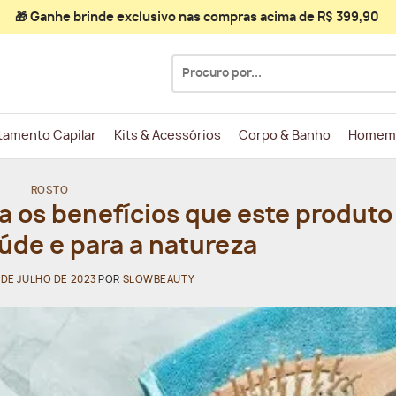
🎁 Ganhe
brinde exclusivo
nas compras acima de R$ 399,90
Pesquisar
por:
tamento Capilar
Kits & Acessórios
Corpo & Banho
Homem
ROSTO
os benefícios que este produto 
aúde e para a natureza
 DE JULHO DE 2023
POR
SLOWBEAUTY