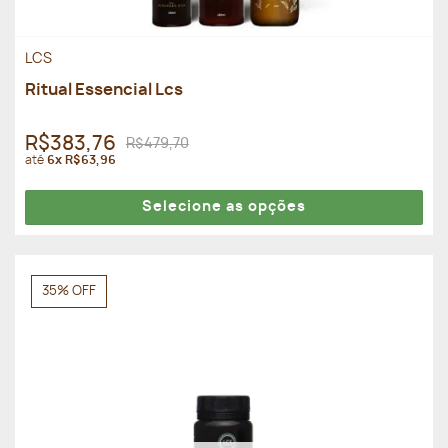
LCS
Ritual Essencial Lcs
R$383,76
R$479,70
até
6x R$63,96
Selecione as opções
35% OFF