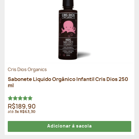
Cris Dios Organics
Sabonete Liquido Orgânico Infantil Cris Dios 250
ml
Avaliação
R$189,90
5.00
de 5
até
3x R$63,30
Adicionar à sacola