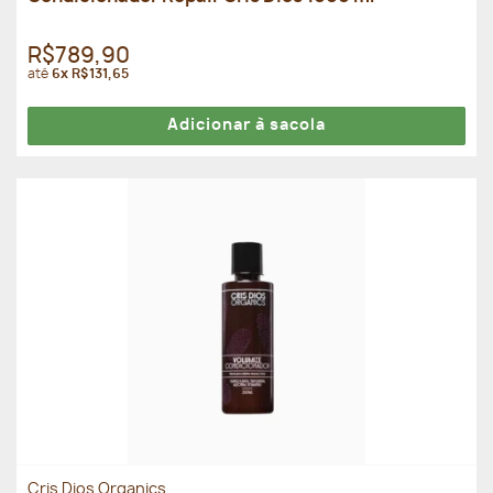
R$789,90
até
6x R$131,65
Adicionar à sacola
Cris Dios Organics