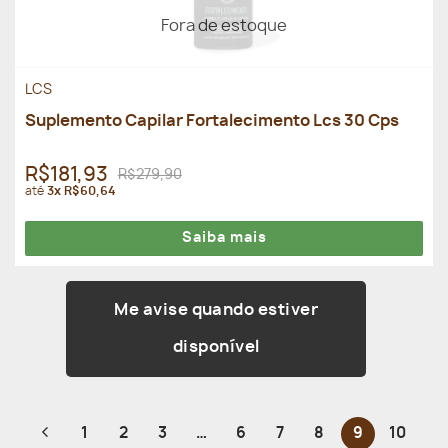
Fora de estoque
LCS
Suplemento Capilar Fortalecimento Lcs 30 Cps
R$181,93
R$279,90
até
3x R$60,64
Saiba mais
Me avise quando estiver
disponível
1
2
3
…
6
7
8
9
10