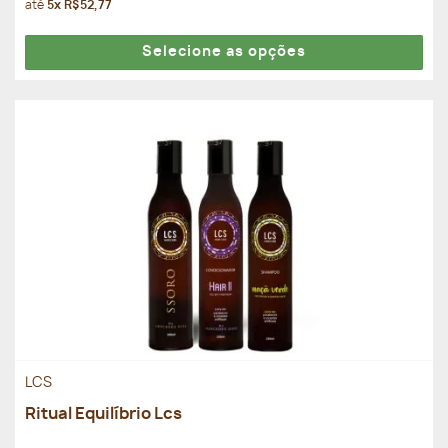
até
5x R$52,77
Selecione as opções
LCS
Ritual Equilíbrio Lcs