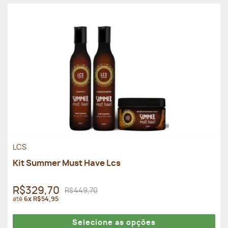
LCS
Kit Summer Must Have Lcs
R$329,70
R$449,70
até
6x R$54,95
Selecione as opções