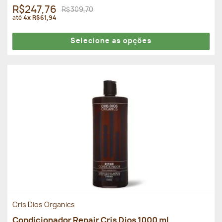
R$247,76
R$309,70
até
4x R$61,94
Selecione as opções
Cris Dios Organics
Condicionador Repair Cris Dios 1000 ml