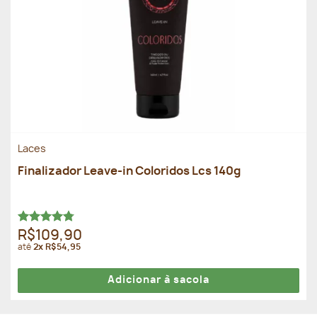
Laces
Finalizador Leave-in Coloridos Lcs 140g
Avaliação
R$109,90
4.78
de 5
até
2x R$54,95
Adicionar à sacola