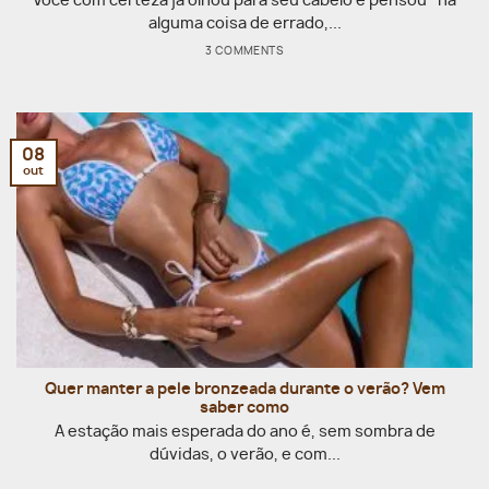
Você com certeza já olhou para seu cabelo e pensou “há
alguma coisa de errado,...
3 COMMENTS
08
out
Quer manter a pele bronzeada durante o verão? Vem
saber como
A estação mais esperada do ano é, sem sombra de
dúvidas, o verão, e com...