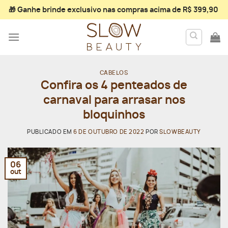
Skip
🎁 Ganhe
brinde exclusivo
nas compras acima de R$ 399,90
to
content
CABELOS
Confira os 4 penteados de
carnaval para arrasar nos
bloquinhos
PUBLICADO EM
6 DE OUTUBRO DE 2022
POR
SLOWBEAUTY
06
out